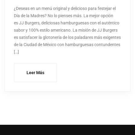
¿Deseas en un menú original y delicioso para festejar el
Día de la Madres? No lo pienses más. La mejor opción
es JJ Burgers, deliciosas hamburguesas con el auténtico
sabor y 100% estilo americano. La misión de JJ Burgers
es satisfacer la glotonería de los paladares más exigentes
de la Ciudad de México con hamburguesas contundentes
[…]
Leer Más