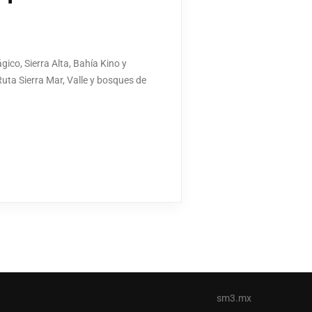
ico, Sierra Alta, Bahía Kino y
Ruta Sierra Mar, Valle y bosques de
sm3.mx