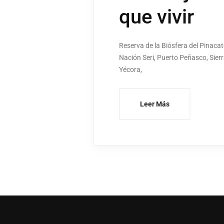
que vivir
Reserva de la Biósfera del Pinacat
Nación Seri, Puerto Peñasco, Sierr
Yécora,
Leer Más