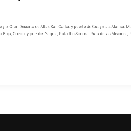
e y el Gran Desierto de Altar, San Carlos y puerto de Guaymas, Álamos Mág
a Baja, Cócorit y pueblos Yaquis, Ruta Río Sonora, Ruta de las Misiones, 