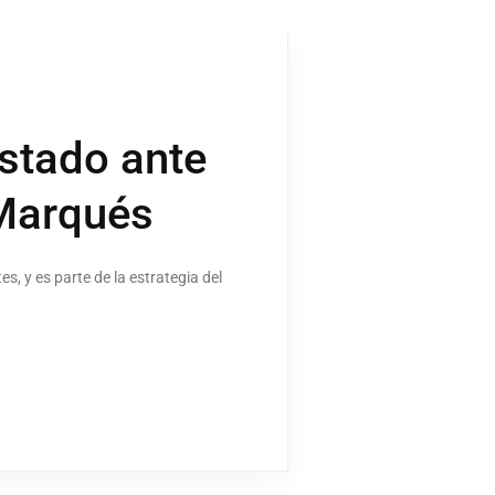
estado ante
 Marqués
, y es parte de la estrategia del