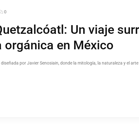
0
uetzalcóatl: Un viaje surr
a orgánica en México
diseñada por Javier Senosiain, donde la mitología, la naturaleza y el art