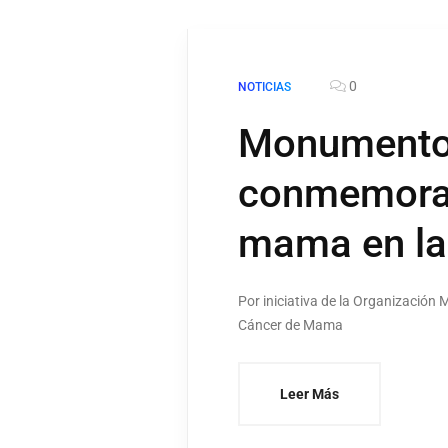
0
NOTICIAS
Monumentos
conmemorar 
mama en l
Por iniciativa de la Organización 
Cáncer de Mama
Leer Más