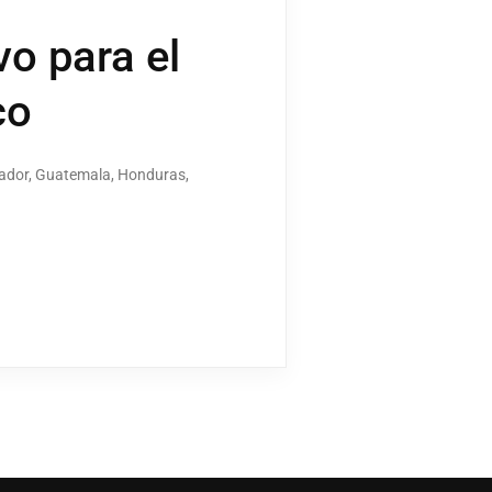
o para el
co
vador, Guatemala, Honduras,