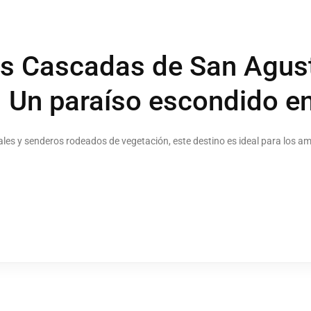
as Cascadas de San Agus
 Un paraíso escondido e
es y senderos rodeados de vegetación, este destino es ideal para los ama