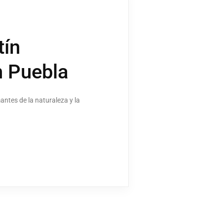
tín
n Puebla
ntes de la naturaleza y la