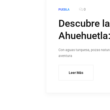
0
PUEBLA
Descubre l
Ahuehuetla:
Con aguas turquesa, pozas natural
aventura
Leer Más