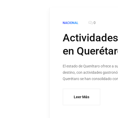
0
NACIONAL
Actividades
en Queréta
El estado de Querétaro ofrece a su
destino, con actividades gastro
Querétaro se han consolidado como
Leer Más