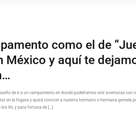
pamento como el de “Ju
 México y aquí te dejamo
n…
sueño de ir a un campamento en donde pudiéramos vivir aventuras con 
ntar en la fogata y quizá conocer a nuestra hermano o hermana gemela pe
 los 90, y para fortuna de […]