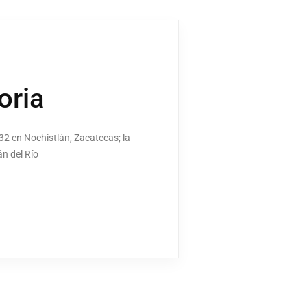
oria
1532 en Nochistlán, Zacatecas; la
án del Río