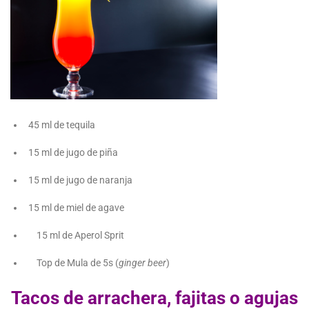
45 ml de tequila
15 ml de jugo de piña
15 ml de jugo de naranja
15 ml de miel de agave
15 ml de Aperol Sprit
Top de Mula de 5s (
ginger beer
)
Tacos de arrachera, fajitas o agujas