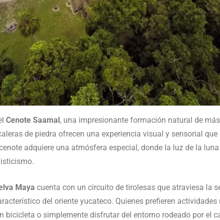
el
Cenote Saamal
, una impresionante formación natural de más
leras de piedra ofrecen una experiencia visual y sensorial que 
l cenote adquiere una atmósfera especial, donde la luz de la lu
isticismo.
elva Maya
cuenta con un circuito de tirolesas que atraviesa la 
aracterístico del oriente yucateco. Quienes prefieren actividade
n bicicleta o simplemente disfrutar del entorno rodeado por el c