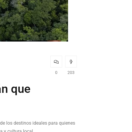
0
203
án que
e los destinos ideales para quienes
 y cultura local.