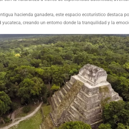
ntigua hacienda ganadera, este espacio ecoturístico destaca por 
d yucateca, creando un entorno donde la tranquilidad y la emoc