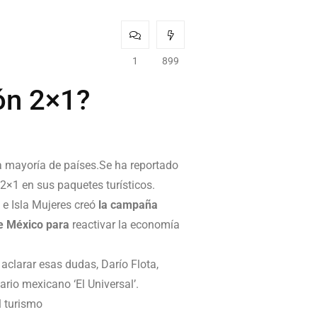
1
899
ón 2×1?
a mayoría de países.Se ha reportado
2×1 en sus paquetes turísticos.
 e Isla Mujeres creó
la campaña
de México para
reactivar la economía
aclarar esas dudas, Darío Flota,
rio mexicano ‘El Universal’.
l turismo