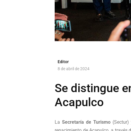
Editor
8 de abril de 2024
Se distingue en
Acapulco
La
Secretaría de Turismo
(Sectur)
renacimiento de Acapulco, a través d