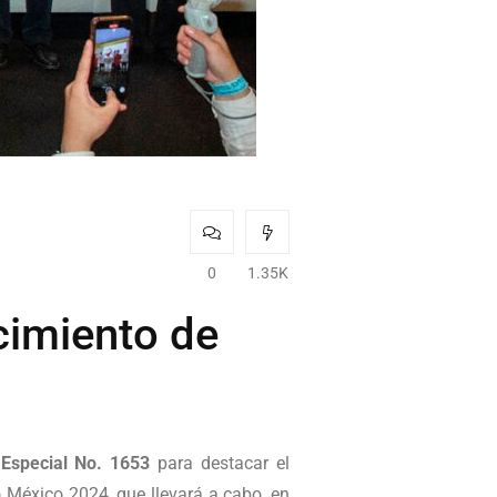
0
1.35K
acimiento de
 Especial No. 1653
para destacar el
o México 2024, que llevará a cabo, en