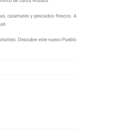
tórico de Santa Rosalía.
jas, calamares y pescados frescos. A
uel.
abitantes. Descubre este nuevo Pueblo