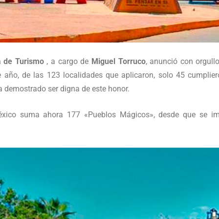
a de Turismo
, a cargo de
Miguel Torruco
, anunció con orgull
 año, de las 123 localidades que aplicaron, solo 45 cumplier
ha demostrado ser digna de este honor.
éxico suma ahora 177 «Pueblos Mágicos», desde que se im
.