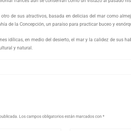
 colonial francés aún se conservan como un vistazo al pasado his
otro de sus atractivos, basada en delicias del mar como alme
ahía de la Concepción, un paraíso para practicar buceo y esnórq
s idílicas, en medio del desierto, el mar y la calidez de sus h
tural y natural.
 publicada.
Los campos obligatorios están marcados con
*