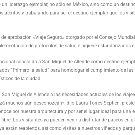
n liderazgo ejemplar, no sólo en México, sino como un destino 
s atentos y trabajando para ser el destino ejemplar que los vis
lo de aprobación «Viaje Seguro» otorgado por el Consejo Mundia
mplementación de protocolos de salud e higiene estandarizados 
rnacional consolida a San Miguel de Allende como destino ejempl
ficados “Primero la salud” para homologar el cumplimiento de la
ísticos de la ciudad.
an Miguel de Allende a las necesidades actuales de los viajer
izá muchos aún desconozcan», dijo Laura Torres-Septién, presid
onoce por nuestra arquitectura y por ser el lugar ideal para un
 libre. Los visitantes ya pueden venir a disfrutar de paseos en g
a están reabiertos, así como visitas a nuestros viñedos y parqu