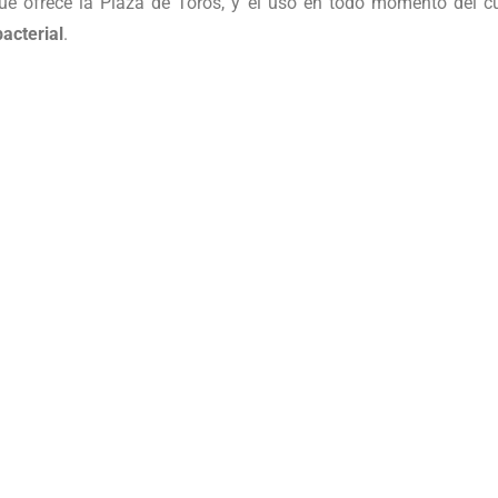
 que ofrece la Plaza de Toros, y el uso en todo momento del c
bacterial
.