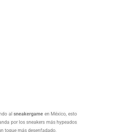
ando al
sneakergame
en México, esto
emanda por los sneakers más hypeados
 un toque más desenfadado.