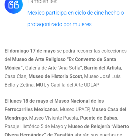
También lee:
México participa en ciclo de cine hecho o
protagonizado por mujeres
El domingo 17 de mayo
se podrá recorrer las colecciones
del
Museo de Arte Religioso “Ex Convento de Santa
Mónica”,
Galería de Arte “Ana Sofía”,
Barrio del Artista
,
Casa Clan,
Museo de Historia Scout
, Museo José Luis
Bello y Zetina,
MUI
, y Capilla del Arte UDLAP.
El lunes 18 de mayo
el
Museo Nacional de los
Ferrocarriles Mexicanos
, Museo UPAEP,
Museo Casa del
Mendrugo
, Museo Viviente Puebla,
Puente de Bubas
,
Pasaje Histórico 5 de Mayo y M
useo de Relojería “Alberto
Olvera Hernández” de Zacatlán
abrirán sus puertas de