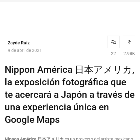
Zayde Ruíz
9 de abril de 2021
22
2.98K
Nippon América 日本アメリカ,
la exposición fotográfica que
te acercará a Japón a través de
una experiencia única en
Google Maps
Nippon América 日本アメリカ
es un proyecto del artista mexicano