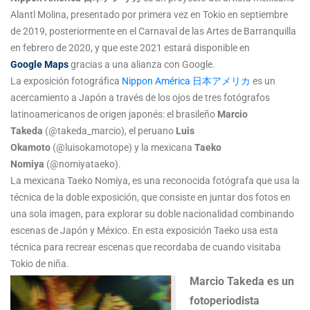
Alantl Molina, presentado por primera vez en Tokio en septiembre
de 2019, posteriormente en el Carnaval de las Artes de Barranquilla
en febrero de 2020, y que este 2021 estará disponible en
Google Maps
gracias a una alianza con Google.
La exposición fotográfica
Nippon América 日本アメリカ
es un
acercamiento a Japón a través de los ojos de tres fotógrafos
latinoamericanos de origen japonés: el brasileño
Marcio
Takeda
(@takeda_marcio), el peruano
Luis
Okamoto
(@luisokamotope) y la mexicana
Taeko
Nomiya
(@nomiyataeko).
La mexicana Taeko Nomiya, es una reconocida fotógrafa que usa la
técnica de la doble exposición, que consiste en juntar dos fotos en
una sola imagen, para explorar su doble nacionalidad combinando
escenas de Japón y México. En esta exposición Taeko usa esta
técnica para recrear escenas que recordaba de cuando visitaba
Tokio de niña.
Marcio Takeda es un
fotoperiodista