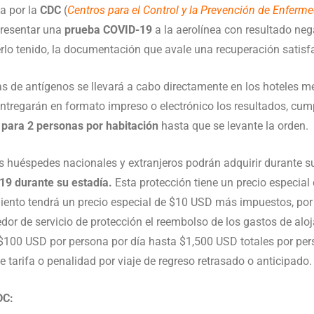
da por la
CDC
(
Centros para el Control y la Prevención de Enferm
presentar una
prueba COVID-19
a la aerolínea con resultado neg
erlo tenido, la documentación que avale una recuperación satisfa
s de antígenos se llevará a cabo directamente en los hoteles m
entregarán en formato impreso o electrónico los resultados, cum
 para 2 personas por habitación
hasta que se levante la orden.
 huéspedes nacionales y extranjeros podrán adquirir durante 
 19 durante su estadía.
Esta protección tiene un precio especi
miento tendrá un precio especial de $10 USD más impuestos, por
eedor de servicio de protección el reembolso de los gastos de al
$100 USD por persona por día hasta $1,500 USD totales por per
 tarifa o penalidad por viaje de regreso retrasado o anticipado.
C: