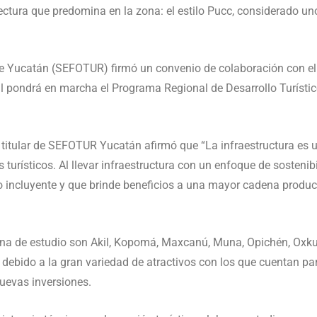
tectura que predomina en la zona: el estilo Pucc, considerado un
de Yucatán (SEFOTUR) firmó un convenio de colaboración con e
pondrá en marcha el Programa Regional de Desarrollo Turístico
h, titular de SEFOTUR Yucatán afirmó que “La infraestructura e
s turísticos. Al llevar infraestructura con un enfoque de sosteni
co incluyente y que brinde beneficios a una mayor cadena produ
ona de estudio son Akil, Kopomá, Maxcanú, Muna, Opichén, Oxkut
 debido a la gran variedad de atractivos con los que cuentan p
nuevas inversiones.