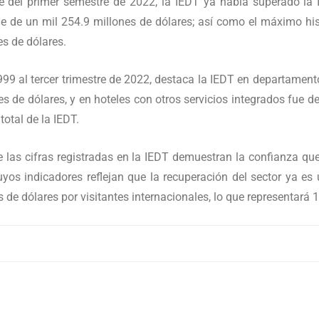
e del primer semestre de 2022, la IEDT ya había superado la I
e de un mil 254.9 millones de dólares; así como el máximo his
es de dólares.
1999 al tercer trimestre de 2022, destaca la IEDT en departame
es de dólares, y en hoteles con otros servicios integrados fue d
total de la IEDT.
e las cifras registradas en la IEDT demuestran la confianza que 
cuyos indicadores reflejan que la recuperación del sector ya es 
s de dólares por visitantes internacionales, lo que representará