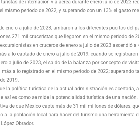
turistas de internación vía aérea durante enero-julio de 2023 reg
l mismo periodo de 2022, y superando con un 13% el gasto medi
de enero a julio de 2023, arribaron a los diferentes puertos del 
lones 271 mil cruceristas que llegaron en el mismo periodo de 2
 excursionistas en cruceros de enero a julio de 2023 ascendió a 
s a lo captado de enero a julio de 2019, cuando se registraron 
nero a julio de 2023, el saldo de la balanza por concepto de visi
% más a lo registrado en el mismo periodo de 2022; superando 
 de 2019.
e la política turística de la actual administración es acertada, a
que así es como se mide la potencialidad turística de una nación.
ativa de que México capte más de 31 mil millones de dólares, q
do a la población local para hacer del turismo una herramienta d
l López Obrador.