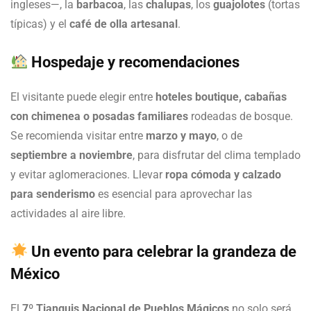
ingleses—, la
barbacoa
, las
chalupas
, los
guajolotes
(tortas
típicas) y el
café de olla artesanal
.
Hospedaje y recomendaciones
El visitante puede elegir entre
hoteles boutique, cabañas
con chimenea o posadas familiares
rodeadas de bosque.
Se recomienda visitar entre
marzo y mayo
, o de
septiembre a noviembre
, para disfrutar del clima templado
y evitar aglomeraciones. Llevar
ropa cómoda y calzado
para senderismo
es esencial para aprovechar las
actividades al aire libre.
Un evento para celebrar la grandeza de
México
El
7º Tianguis Nacional de Pueblos Mágicos
no solo será