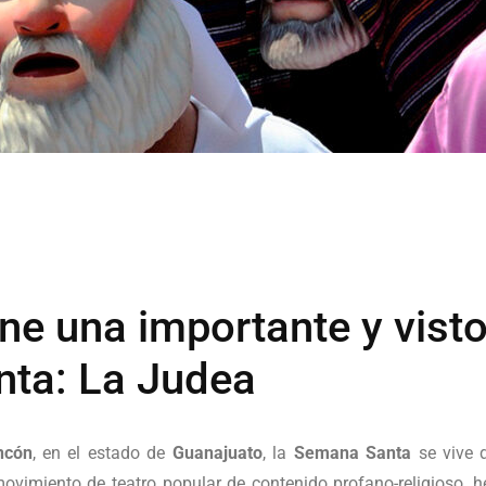
ne una importante y visto
ta: La Judea
ncón
, en el estado de
Guanajuato
, la
Semana Santa
se vive 
movimiento de teatro popular de contenido profano-religioso, 