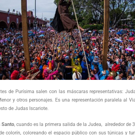
tes de Purísima salen con las máscaras representativas: Judas
enor y otros personajes. Es una representación paralela al Vi
sto de Judas Iscariote.
s Santo
, cuando es la primera salida de la Judea, alrededor de 3
 colorín, coloreando el espacio público con sus túnicas y tur