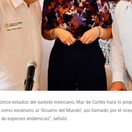
inco estados del sureste mexicano, Mar de Cortés hará lo propio
o como escenario al ‘Acuario del Mundo’, así llamado por el o
t de especies endémicas”, señaló.