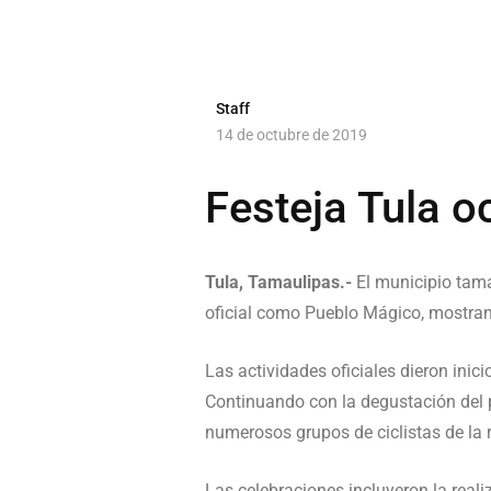
Staff
14 de octubre de 2019
Festeja Tula 
Tula, Tamaulipas.-
El municipio tama
oficial como Pueblo Mágico, mostrando
Las actividades oficiales dieron ini
Continuando con la degustación del 
numerosos grupos de ciclistas de la 
Las celebraciones incluyeron la reali