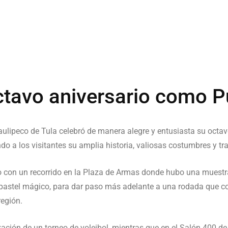
octavo aniversario como 
ulipeco de Tula celebró de manera alegre y entusiasta su octa
 a los visitantes su amplia historia, valiosas costumbres y tra
cio con un recorrido en la Plaza de Armas donde hubo una muest
pastel mágico, para dar paso más adelante a una rodada que con
región.
zación de un torneo de voleibol, mientras que en el Salón 400 de 