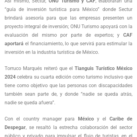
Así mismo, Sectur,
ONU Turismo y CAF
, elaborarán una
“guía de inversión turística para México” donde Sectur
brindará asesoría para que las empresas presenten un
proyecto integral de inversión; ONU Turismo apoyará con la
evaluación del mismo por parte de expertos; y
CAF
aportará
el financiamiento, lo que servirá para estimular la
inversión en la industria turística de México.
Torruco Marqués reiteró que el
Tianguis Turístico México
2024
celebra su cuarta edición como turismo inclusivo que
tiene como objetivo que las personas con discapacidades
también sean parte de, y donde “nadie se queda atrás,
nadie se queda afuera”.
Con el country manager para
México
y el
Caribe de
Despegar
, se resaltó la estrecha colaboración del sector
público y privado para impulsar el flujo de turistas, en el