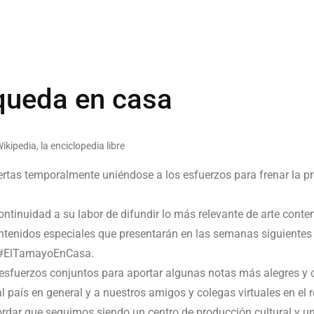
queda en casa
rtas temporalmente uniéndose a los esfuerzos para frenar la p
ntinuidad a su labor de difundir lo más relevante de arte cont
ntenidos especiales que presentarán en las semanas siguientes a
e #ElTamayoEnCasa.
 esfuerzos conjuntos para aportar algunas notas más alegres y 
país en general y a nuestros amigos y colegas virtuales en el 
rdar que seguimos siendo un centro de producción cultural y un