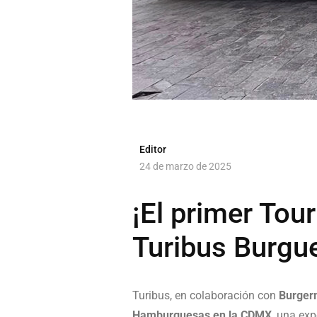
Editor
24 de marzo de 2025
¡El primer To
Turibus Burg
Turibus, en colaboración con
Burger
Hamburguesas en la CDMX
, una ex