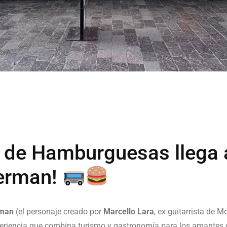
ur de Hamburguesas llega
uerman!
man
(el personaje creado por
Marcello Lara
, ex guitarrista de M
periencia que combina turismo y gastronomía para los amantes de