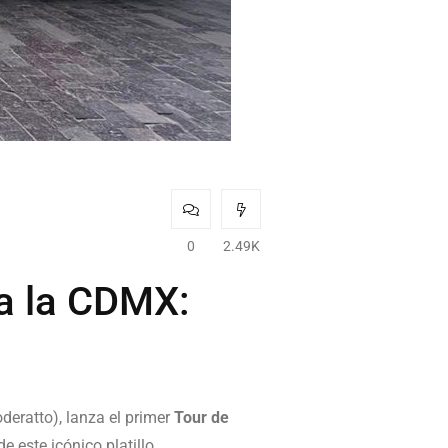
0
2.49K
 a la CDMX:
oderatto), lanza el primer
Tour de
 este icónico platillo.