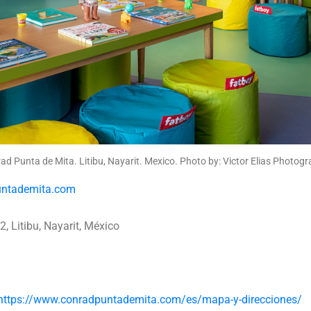
ad Punta de Mita. Litibu, Nayarit. Mexico. Photo by: Victor Elias Photogr
ntademita.com
, Litibu, Nayarit, México
https://www.conradpuntademita.com/es/mapa-y-direcciones/