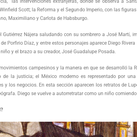
ncia, las intervenciones extranjeras, donde se observa a Sant
 Winfield Scott; la Reforma y el Segundo Imperio, con las figuras
no, Maximiliano y Carlota de Habsburgo.
 Gutiérrez Nájera saludando con su sombrero a José Martí, imp
e Porfirio Díaz, y entre estos personajes aparece Diego Rivera 
 niño y el brazo a su creador, José Guadalupe Posada.
os movimientos campesinos y la manera en que se desarrolló la 
de la justicia; el México moderno es representado por una 
es y los negocios. En esta sección aparecen los retratos de Lup
reógrafa. Diego se vuelve a autorretratar como un niño comiendo
l?