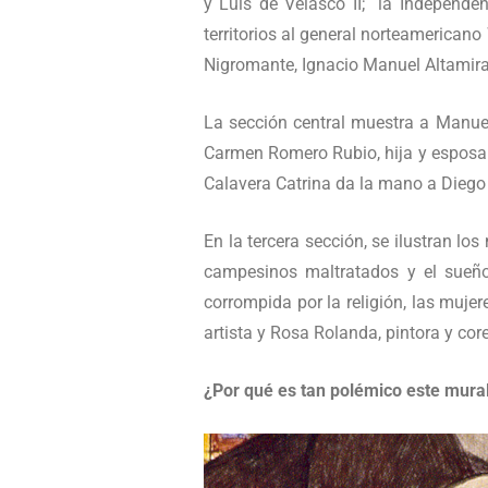
y Luis de Velasco II; la Independe
territorios al general norteamericano
Nigromante, Ignacio Manuel Altamira
La sección central muestra a Manuel
Carmen Romero Rubio, hija y esposa d
Calavera Catrina da la mano a Diego
En la tercera sección, se ilustran l
campesinos maltratados y el sueño 
corrompida por la religión, las mujer
artista y Rosa Rolanda, pintora y co
¿Por qué es tan polémico este mura