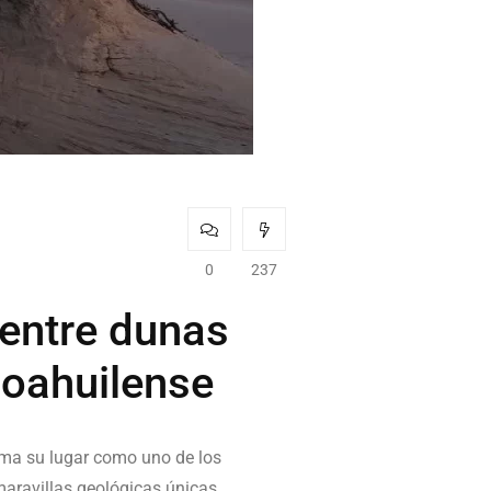
0
237
 entre dunas
coahuilense
rma su lugar como uno de los
maravillas geológicas únicas.