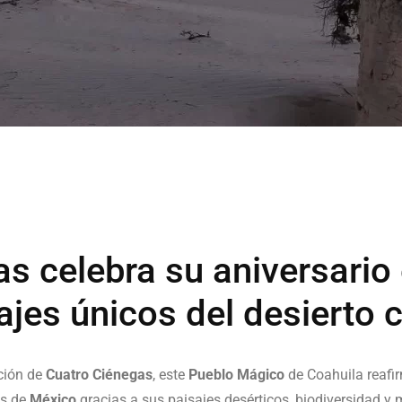
s celebra su aniversario
ajes únicos del desierto 
ación de
Cuatro Ciénegas
, este
Pueblo Mágico
de Coahuila reafi
es de
México
gracias a sus paisajes desérticos, biodiversidad y 