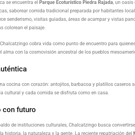
ca se encuentra el
Parque Ecoturístico Piedra Rajada
, un oasis
s, saborear comida tradicional preparada por habitantes local
ece senderismo, visitas guiadas, áreas de acampar y vistas pan
s colorean el paisaje.
, Chalcatzingo cobra vida como punto de encuentro para quienes
 el alma con la cosmovisión ancestral de los pueblos mesoamer
auténtica
una cocina con corazón: antojitos, barbacoa y platillos caseros s
ia cultural y cada comida se disfruta como en casa.
 con futuro
paldo de instituciones culturales, Chalcatzingo busca convertirs
a historia, la naturaleza y la gente. La reciente repatriación del