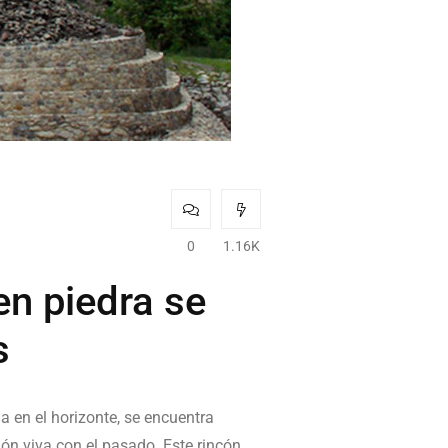
0
1.16K
en piedra se
s
 en el horizonte, se encuentra
ión viva con el pasado. Este rincón