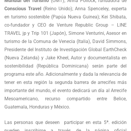
Mundial del Turismo
(OMT), Anna Pollock, fundadora de
Conscious Travel
(Reino Unido); Anna Spenceley, experta
en turismo sostenible (Papúa Nueva Guinea); Kei Shibata,
co-fundador y CEO de Venture Republic Group – LINE
TRAVEL jp y Trip 101 (Japón), Simone Venturini, Asesor en
turismo de la Comuna de Venecia (Italia), David Simmons,
Presidente del Instituto de Investigación Global EarthCheck
(Nueva Zelanda) y Jake Kheel, Autor y documentalista en
sostenibilidad (República Dominicana) serán parte del
programa este año. Adicionalmente y dada la relevancia de
tener en esta región la segunda barrera de arrecifes más
importante del mundo, el evento dedicará un día al Arrecife
Mesoamericano, recurso compartido entre Belice,
Guatemala, Honduras y México.
Las personas que deseen participar en esta 5ª. edición
pueden inscribirse a través de la página oficial