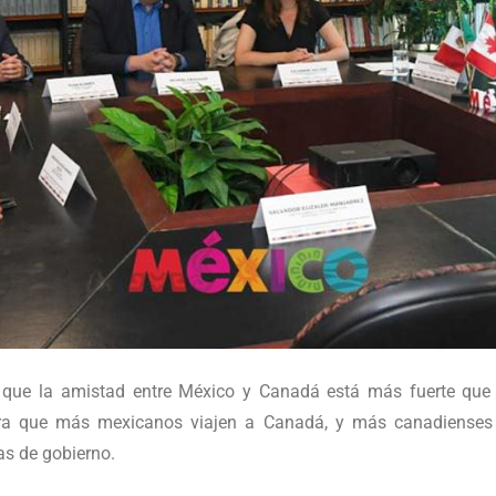
 que la amistad entre México y Canadá está más fuerte que 
para que más mexicanos viajen a Canadá, y más canadienses 
s de gobierno.