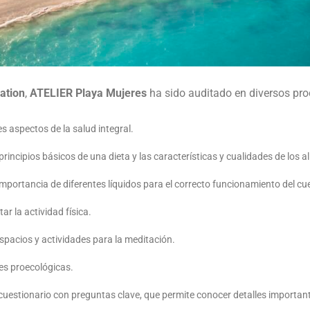
ation
,
ATELIER Playa Mujeres
ha sido auditado en diversos pr
es aspectos de la salud integral.
principios básicos de una dieta y las características y cualidades de los a
importancia de diferentes líquidos para el correcto funcionamiento del cu
r la actividad física.
espacios y actividades para la meditación.
es proecológicas.
 cuestionario con preguntas clave, que permite conocer detalles importan